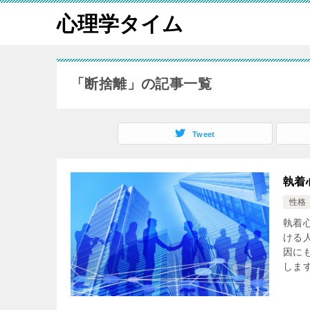
心理学タイム
「断捨離」の記事一覧
Tweet
執着
性格
執着
ける
因に
します