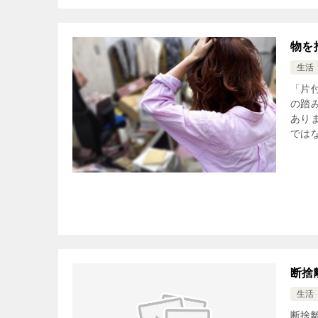
物を
生活
「片
の踏
あり
ではな
断捨
生活
断捨