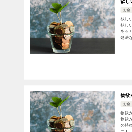
欲し
お金
欲し
欲し
ある
処法な
物欲
お金
物欲
物欲
の特
ニ […