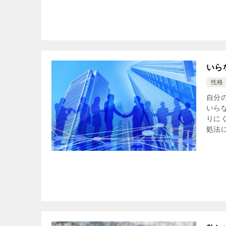
いら
性格
自分
いら
りに
処法に