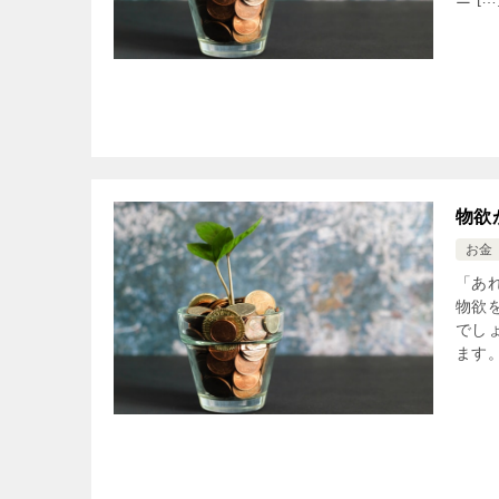
物欲
お金
「あ
物欲
でし
ます。