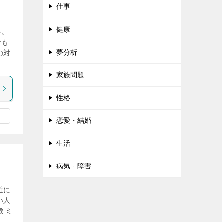
仕事
健康
か。
でも
夢分析
の対
家族問題
性格
恋愛・結婚
生活
病気・障害
近に
い人
 ミ