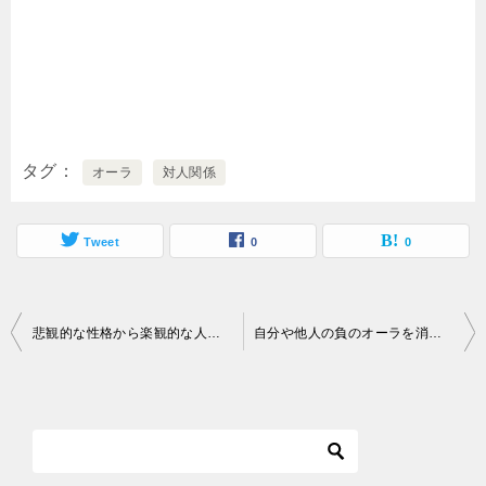
タグ
オーラ
対人関係
Tweet
0
0
投
悲観的な性格から楽観的な人になる方法は？
自分や他人の負のオーラを消す・跳ね返す方法は？
稿
ナ
ビ
ゲ